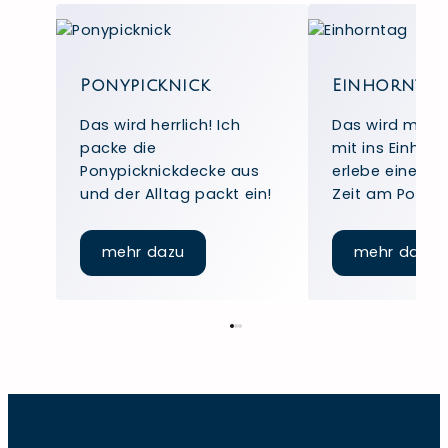
Ponypicknick
Einhorntag
Das wird herrlich! Ich
Das wird mag
packe die
mit ins Einhor
Ponypicknickdecke aus
erlebe eine za
und der Alltag packt ein!
Zeit am Ponyh
:
:
mehr dazu
mehr dazu
Ponypicknick
E