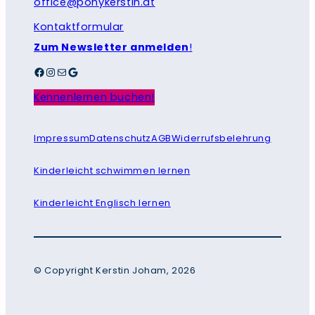
office@ponykerstin.at
Kontaktformular
Zum Newsletter anmelden
!
Facebook
Instagram
E-Mail
Google
Kennenlernen buchen!
Impressum
Datenschutz
AGB
Widerrufsbelehrung
Kinderleicht schwimmen lernen
Kinderleicht Englisch lernen
© Copyright Kerstin Joham, 2026